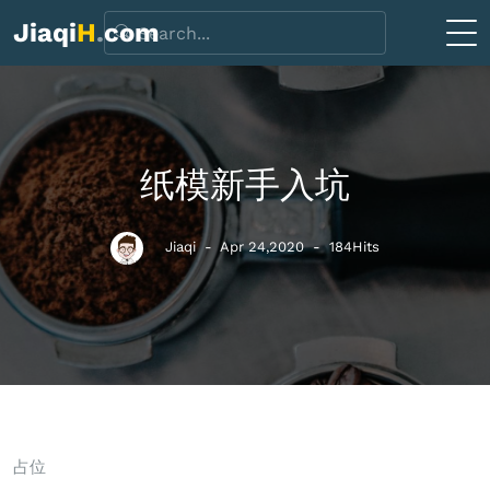
Jiaqi
H
.
com
纸模新手入坑
Jiaqi
- Apr 24,2020
-
184Hits
占位