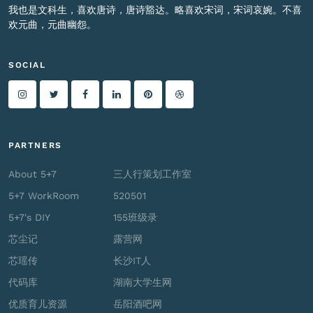
我也是文科生，喜欢唐诗，唐诗豁达。略喜欢宋词，宋词哀婉。不喜
欢元曲，元曲幽怨。
SOCIAL
PARTNERS
About 5+7
三人行策划工作室
5+7 WorkRoom
520501
5+7's DIY
155班级录
芯尘记
露营网
芯瑶传
长沙IT人
代码库
湖南大学生网
优质育儿资源
岳阳酒吧网