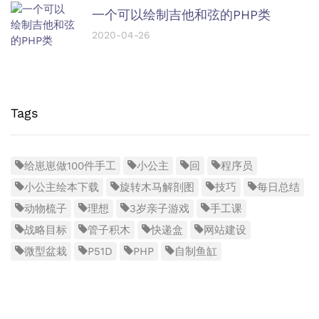
一个可以绘制吉他和弦的PHP类
2020-04-26
Tags
给崽崽做100件手工
小公主
回
程序员
小公主绘本下载
旋转木马解剖图
技巧
每日总结
动物梳子
理想
3岁亲子游戏
手工课
战略目标
管子积木
快递盒
网站建设
微型盆栽
P51D
PHP
自制鱼缸