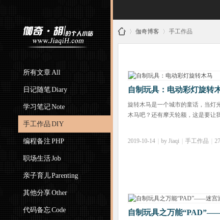
伽奇博客
手工作品
首
所有文章
All
页
自制玩具：电动彩灯旋转
日记随笔
Diary
旋转木马是一个城市的童话，当灯
学习笔记
Note
木马吧？还有摩天轮额，这是要让我
手工作品
DIY
2019-10-14
|
by Jiaqi
|
手工作品
|
27
编程备注
PHP
职场生活
Job
亲子育儿
Parenting
其他分享
Other
代码备忘
Code
自制玩具之万能“PAD”—